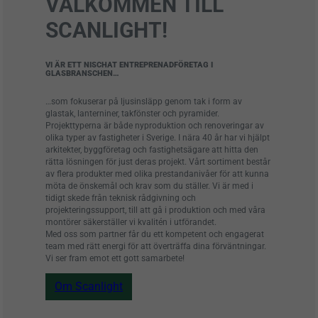
VÄLKOMMEN TILL
SCANLIGHT!
VI ÄR ETT NISCHAT ENTREPRENADFÖRETAG I
GLASBRANSCHEN…
…som fokuserar på ljusinsläpp genom tak i form av
glastak, lanterniner, takfönster och pyramider.
Projekttyperna är både nyproduktion och renoveringar av
olika typer av fastigheter i Sverige. I nära 40 år har vi hjälpt
arkitekter, byggföretag och fastighetsägare att hitta den
rätta lösningen för just deras projekt. Vårt sortiment består
av flera produkter med olika prestandanivåer för att kunna
möta de önskemål och krav som du ställer. Vi är med i
tidigt skede från teknisk rådgivning och
projekteringssupport, till att gå i produktion och med våra
montörer säkerställer vi kvalitén i utförandet.
Med oss som partner får du ett kompetent och engagerat
team med rätt energi för att överträffa dina förväntningar.
Vi ser fram emot ett gott samarbete!
Om Scanlight