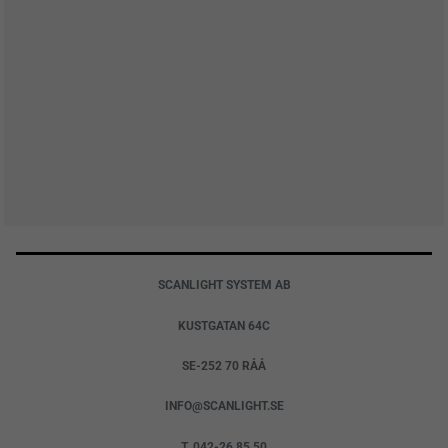
SCANLIGHT SYSTEM AB
KUSTGATAN 64C
SE-252 70 RÅÅ
INFO@SCANLIGHT.SE
T. 042-26 85 50