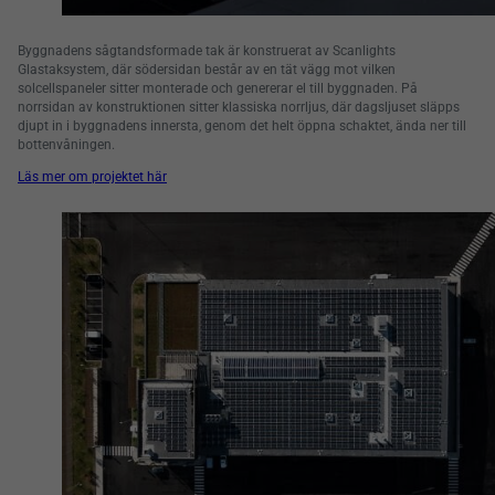
Byggnadens sågtandsformade tak är konstruerat av Scanlights
Glastaksystem, där södersidan består av en tät vägg mot vilken
solcellspaneler sitter monterade och genererar el till byggnaden. På
norrsidan av konstruktionen sitter klassiska norrljus, där dagsljuset släpps
djupt in i byggnadens innersta, genom det helt öppna schaktet, ända ner till
bottenvåningen.
Läs mer om projektet här