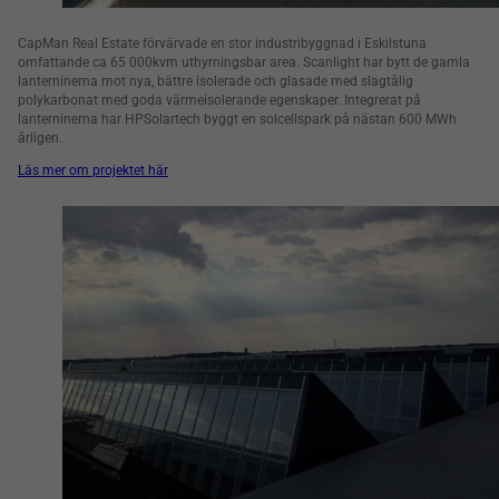
CapMan Real Estate förvärvade en stor industribyggnad i Eskilstuna
omfattande ca 65 000kvm uthyrningsbar area. Scanlight har bytt de gamla
lanterninerna mot nya, bättre isolerade och glasade med slagtålig
polykarbonat med goda värmeisolerande egenskaper. Integrerat på
lanterninerna har HPSolartech byggt en solcellspark på nästan 600 MWh
årligen.
Läs mer om projektet här