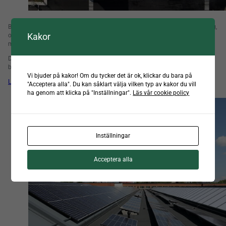
Bussdepå Ljungarum är ett nytt landmärke utmed Industrigatan i Jönköping,
Kakor
och en depå för minst 100 bussar och arbetsplats för flera hundra
medarbetare.
Den nya anläggningen på Ljungarum i Jönköping är Sveriges modernaste
bussdepå, där logistiken och arbetsmiljön har varit i fokus
Vi bjuder på kakor! Om du tycker det är ok, klickar du bara på
Läs mer om projektet här
"Acceptera alla". Du kan såklart välja vilken typ av kakor du vill
ha genom att klicka på "Inställningar".
Läs vår cookie policy
Inställningar
Acceptera alla