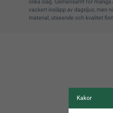
olika slag. Gemensamt för många är
vackert insläpp av dagsljus, men nä
material, utseende och kvalitet finn
Kakor