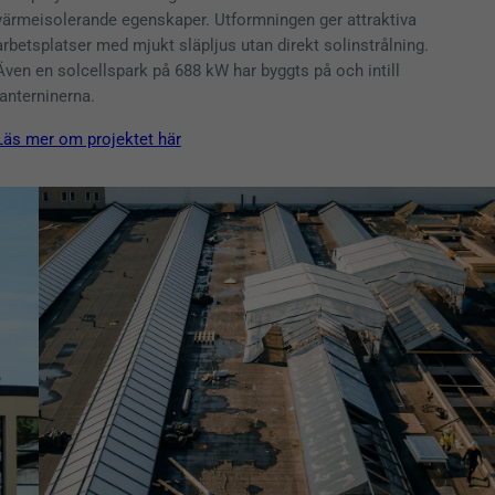
värmeisolerande egenskaper. Utformningen ger attraktiva
arbetsplatser med mjukt släpljus utan direkt solinstrålning.
Även en solcellspark på 688 kW har byggts på och intill
lanterninerna.
Läs mer om projektet här