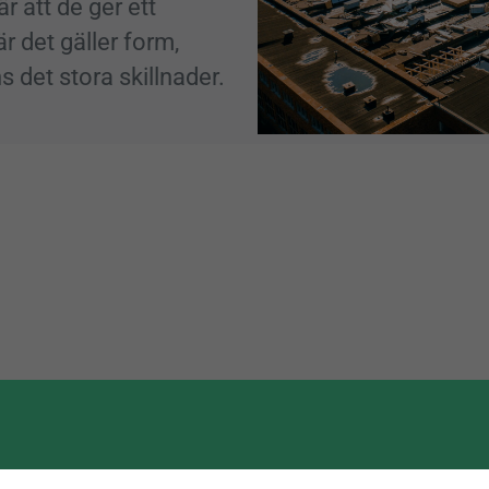
 att de ger ett
r det gäller form,
s det stora skillnader.