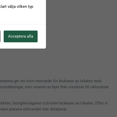
art välja vilken typ
Acceptera alla
ninerna ger ett stort mervärde för brukaren av lokalen med
sättningar, men vinsten av byte från oisolerat till välisolerat
tekten, fastighetsägaren och/eller brukaren av lokalen. Efter vi
idare planera utförandet mer detaljerat.