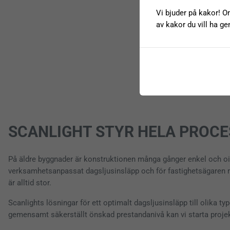
Vi bjuder på kakor! Om
av kakor du vill ha ge
SCANLIGHT STYR HELA PROC
På äldre byggnader är konstruktionen många gånger enkel och ois
verksamhetsanpassat dagsljusinsläpp och för fastighetsägaren med
är alltid stor.
Scanlights lösningar för ett optimalt dagsljusinsläpp till olika t
gemensamt säkerställt önskad prestandanivå kan vi starta projekte