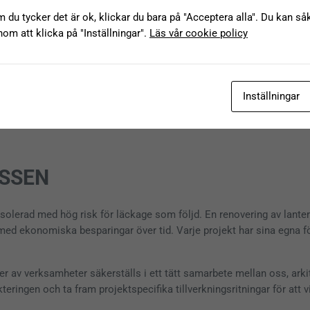
 du tycker det är ok, klickar du bara på "Acceptera alla". Du kan såkl
nom att klicka på "Inställningar".
Läs vår cookie policy
Inställningar
ESSEN
olerad med hög risk för läckage som följd. En renovering av lanter
 ekonomiska besparingar över tid. Varje projekt har sina egna förut
yper av verksamheter säkerställs i ett tätt samarbete mellan oss, arki
ringen och ta fram projektspecifika tillverkningsritningar för att v