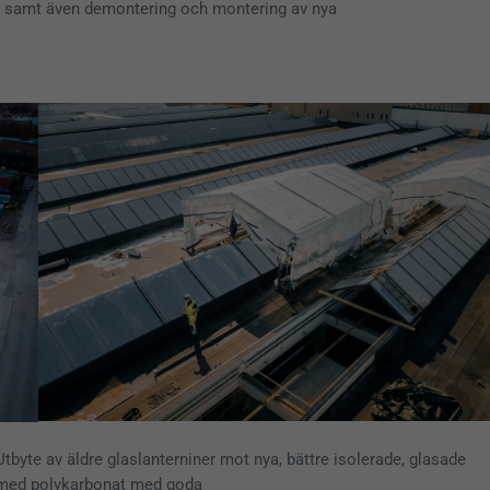
ing samt även demontering och montering av nya
Utbyte av äldre glaslanterniner mot nya, bättre isolerade, glasade
med polykarbonat med goda