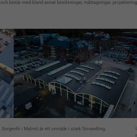
s och bistår med bland annat besiktningar, måttagningar, projekter
Sorgenfri i Malmö är ett område i stark förvandling.