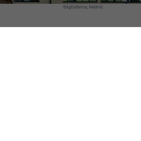
Båghallarna, Malmö