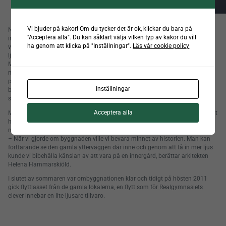
Vi bjuder på kakor! Om du tycker det är ok, klickar du bara på
När Realgymnasiet flyttade sin verksamhet till det spännande
"Acceptera alla". Du kan såklart välja vilken typ av kakor du vill
industrilandskapet vid Bergsbron i Norrköping skedde renoveringen med
ha genom att klicka på "Inställningar".
Läs vår cookie policy
varsam hand för att bevara byggnadens karaktär. En viktig komponent var
ljuset och det är där vi kommer in i bilden.
Med våra färdigmonterade glaspyramider kan arkitekten utnyttja lokalerna
maximalt till en bråkdel av kostnaden för ett traditionellt glastak. De smala
profilerna tillåter ett bra ljusinsläpp och den gedigna konstruktionen ger ett
Inställningar
bra energivärde. För montören är det bara att ställa pyramiden på plats och
skruva fast den i underliggande konstruktion.
Acceptera alla
Medan delar av byggnaden inhyste väveri och ullspinneri redan på 1800-talet
har andra delar tillkommit i efterhand. ”Hangaren”, som är Realgymnasiets
naturliga mittpunkt och samlingsplats, byggdes på 1950-talet.
– När vi gjorde om byggnaden ville vi bevara minnet av historien. Man kan
fortfarande se den gamla ytterväggen där inne och genom att få in mer ljus
kunde vi bibehålla känslan av att vara på en innergård, berättar arkitekten
Helena Hammarskiöld.
I slutet av sommaren var ombyggnationen klar och tidigt på hösten 2011
gick flyttlasset från de gamla lokalerna, en flytt som för Realgymnasiets
elever innebar en lite ljusare tillvaro.