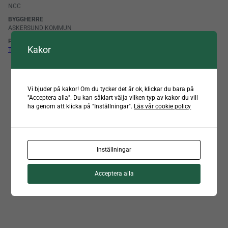
NCC
BYGGHERRE
ASKERSUND KOMMUN
PRODUKT
Kakor
TAKFÖNSTER ALU RUNDA
Vi bjuder på kakor! Om du tycker det är ok, klickar du bara på
"Acceptera alla". Du kan såklart välja vilken typ av kakor du vill
ha genom att klicka på "Inställningar".
Läs vår cookie policy
Inställningar
Att skapa ljusinsläpp genom olika lösningar är viktigt för mig.
På Närlundaskolan ger tre takfönster barn och personal
möjlighet att ta del av en ljusare vardag.
Acceptera alla
Mattias Wijk, PE Teknik & Arkitektur