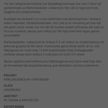
Trä som tongivande material och långsiktiga lösningar har varit i fokus vid
gestaltningen av Närlundaskolan i Askersund. Stor vikt är lagd på trivsel,
trygghet och rörelsemönster.
Scanlight har levererat 3 st runda takfönster med aluminiumram i storlek 2
meter i diameter. Schaktinklädnaden, som ofta är en utmaning att lösa när
det gäller runda schakt, har här fått ett mycket vackert utförande, där valet av
trä som material i skolan som helhet har fått följa med hela vägen genom
ljusschaktet.
Närlundaskolan i Askersund för årskurs F-5 var i behov av modernisering och
behövde ge plats för fler elever. Kommunen genomförde därför en ny- och
tillbyggnad om totalt cirka 10 000 kvadratmeter. Efter ombyggnaden
omfattar skolan även årskurs 6 med plats för totalt 575 elever.
Skolan uppförs med inriktning mot Miljöbyggnad nivå silver med höga krav
på till exempel låg energiförbrukning, god ventilation och bra materialval.
PROJEKT
NÄRLUNDASKOLAN I ASKERSUND
PLATS
ASKERSUND
ARKITEKT
PE TEKNIK & ARKITEKTUR
ENTREPRENÖR