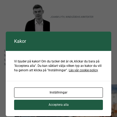
JOAKIM LYTH, WINDGÅRDHS ARKITEKTER
Kakor
I Malmö Saluhall är det de genomgående genomtänkta detaljerna som gör
helheten så tilltalande. 3 stycken takfönster från Scanlight är inte det man
tänker på i första hand, men som med alla övriga detaljer bidrar de till att
Vi bjuder på kakor! Om du tycker det är ok, klickar du bara på
helhetsintrycket blir lyckat.
"Acceptera alla". Du kan såklart välja vilken typ av kakor du vill
ha genom att klicka på "Inställningar".
Läs vår cookie policy
Inställningar
Acceptera alla