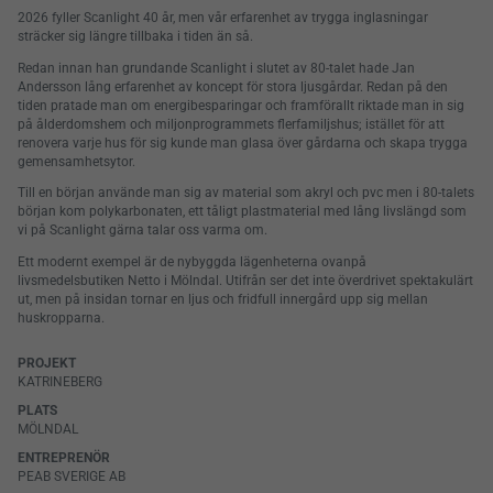
2026 fyller Scanlight 40 år, men vår erfarenhet av trygga inglasningar
sträcker sig längre tillbaka i tiden än så.
Redan innan han grundande Scanlight i slutet av 80-talet hade Jan
Andersson lång erfarenhet av koncept för stora ljusgårdar. Redan på den
tiden pratade man om energibesparingar och framförallt riktade man in sig
på ålderdomshem och miljonprogrammets flerfamiljshus; istället för att
renovera varje hus för sig kunde man glasa över gårdarna och skapa trygga
gemensamhetsytor.
Till en början använde man sig av material som akryl och pvc men i 80-talets
början kom polykarbonaten, ett tåligt plastmaterial med lång livslängd som
vi på Scanlight gärna talar oss varma om.
Ett modernt exempel är de nybyggda lägenheterna ovanpå
livsmedelsbutiken Netto i Mölndal. Utifrån ser det inte överdrivet spektakulärt
ut, men på insidan tornar en ljus och fridfull innergård upp sig mellan
huskropparna.
PROJEKT
KATRINEBERG
PLATS
MÖLNDAL
ENTREPRENÖR
PEAB SVERIGE AB