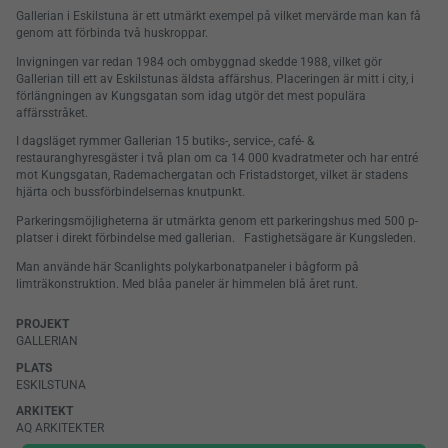
Gallerian i Eskilstuna är ett utmärkt exempel på vilket mervärde man kan få
genom att förbinda två huskroppar.
Invigningen var redan 1984 och ombyggnad skedde 1988, vilket gör
Gallerian till ett av Eskilstunas äldsta affärshus. Placeringen är mitt i city, i
förlängningen av Kungsgatan som idag utgör det mest populära
affärsstråket.
I dagsläget rymmer Gallerian 15 butiks-, service-, café- &
restauranghyresgäster i två plan om ca 14 000 kvadratmeter och har entré
mot Kungsgatan, Rademachergatan och Fristadstorget, vilket är stadens
hjärta och bussförbindelsernas knutpunkt.
Parkeringsmöjligheterna är utmärkta genom ett parkeringshus med 500 p-
platser i direkt förbindelse med gallerian. Fastighetsägare är Kungsleden.
Man använde här Scanlights polykarbonatpaneler i bågform på
limträkonstruktion. Med blåa paneler är himmelen blå året runt.
PROJEKT
GALLERIAN
PLATS
ESKILSTUNA
ARKITEKT
AQ ARKITEKTER