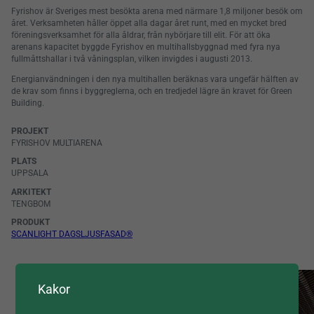
Fyrishov är Sveriges mest besökta arena med närmare 1,8 miljoner besök om
året. Verksamheten håller öppet alla dagar året runt, med en mycket bred
föreningsverksamhet för alla åldrar, från nybörjare till elit. För att öka
arenans kapacitet byggde Fyrishov en multihallsbyggnad med fyra nya
fullmåttshallar i två våningsplan, vilken invigdes i augusti 2013.
Energianvändningen i den nya multihallen beräknas vara ungefär hälften av
de krav som finns i byggreglerna, och en tredjedel lägre än kravet för Green
Building.
PROJEKT
FYRISHOV MULTIARENA
PLATS
UPPSALA
ARKITEKT
TENGBOM
PRODUKT
SCANLIGHT DAGSLJUSFASAD®
Kakor