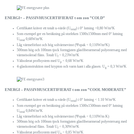
ENERGI+ – PASSIVHUSCERTIFIERAT t om zon ”COLD”
Certifikatet kräver ett totalt u-värde (U
) i 0° lutning <0,80 W/m²K
total
Som exempel ger en beräkning på storleken 1500x1500mm med 0° lutning
U
0,68W/m²K
total
Låg värmeförlust och hög solvärmevinst (Ψopak < 0,110W/m²K)
500mm hög och 100mm tjock formgjuten glasfiberarmerad polyestersarg med
värmeisolerad fläns. Totalt U
< 0,23W/m²K
f
Välisolerat proflsystem med U
< 0,68 W/m²K
p
4-glaskonstruktion med krypton och varm kant i alla glasen. U
= 0,3 W/m²K
g
ENERGI – PASSIVHUSCERTIFIERAT t om zon ”COOL MODERATE”
Certifikatet kräver ett totalt u-värde (U
) i 0° lutning < 1.10 W/m²K
total
Som exempel ger en beräkning på storleken 1500x1500mm med 0° lutning
U
0,84W/m²K
total
Låg värmeförlust och hög solvärmevinst (Ψopak < 0,110W/m K)
500mm hög och 100mm tjock formgjuten glasfiberarmerad polyestersarg med
värmeisolerad fläns. Totalt U
< 0,30W/m²K
f
Välisolerat proflsystem med U
< 0,85 W/m²K
p