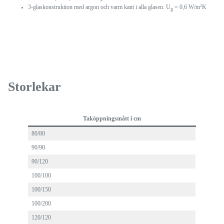
3-glaskonstruktion med argon och varm kant i alla glasen. U
= 0,6 W/m²K
g
Storlekar
Taköppningsmått i cm
80/80
90/90
90/120
100/100
100/150
100/200
120/120