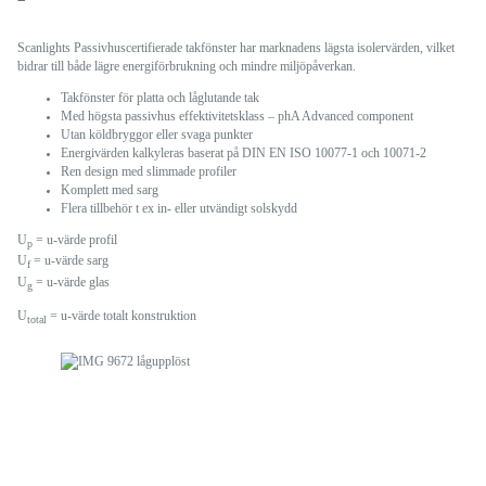
Scanlights Passivhuscertifierade takfönster har marknadens lägsta isolervärden, vilket
bidrar till både lägre energiförbrukning och mindre miljöpåverkan.
Takfönster för platta och låglutande tak
Med högsta passivhus effektivitetsklass – phA Advanced component
Utan köldbryggor eller svaga punkter
Energivärden kalkyleras baserat på DIN EN ISO 10077-1 och 10071-2
Ren design med slimmade profiler
Komplett med sarg
Flera tillbehör t ex in- eller utvändigt solskydd
U
= u-värde profil
p
U
= u-värde sarg
f
U
= u-värde glas
g
U
= u-värde totalt konstruktion
total