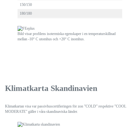
150/150
180/180
Bild visar profilens isotermiska egenskaper i en temperaturskillnad
mellan -10° C utomhus och +20° C inomhus.
Klimatkarta Skandinavien
Klimatkartan visa var passivhuscertifieringen för zon ”COLD” respektive ”COOL
MODERATE” gäller i våra skandinaviska länder.