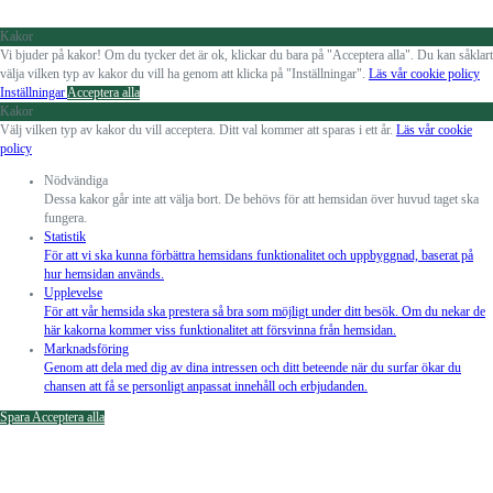
Kakor
Vi bjuder på kakor! Om du tycker det är ok, klickar du bara på "Acceptera alla". Du kan såklart
välja vilken typ av kakor du vill ha genom att klicka på "Inställningar".
Läs vår cookie policy
Inställningar
Acceptera alla
Kakor
Välj vilken typ av kakor du vill acceptera. Ditt val kommer att sparas i ett år.
Läs vår cookie
policy
Nödvändiga
Dessa kakor går inte att välja bort. De behövs för att hemsidan över huvud taget ska
fungera.
Statistik
För att vi ska kunna förbättra hemsidans funktionalitet och uppbyggnad, baserat på
hur hemsidan används.
Upplevelse
För att vår hemsida ska prestera så bra som möjligt under ditt besök. Om du nekar de
här kakorna kommer viss funktionalitet att försvinna från hemsidan.
Marknadsföring
Genom att dela med dig av dina intressen och ditt beteende när du surfar ökar du
chansen att få se personligt anpassat innehåll och erbjudanden.
Spara
Acceptera alla